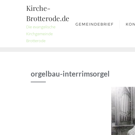
Skip
Kirche-
to
Brotterode.de
content
GEMEINDEBRIEF
KO
Die evangelische
Kirchgemeinde
Brotterode
orgelbau-interrimsorgel