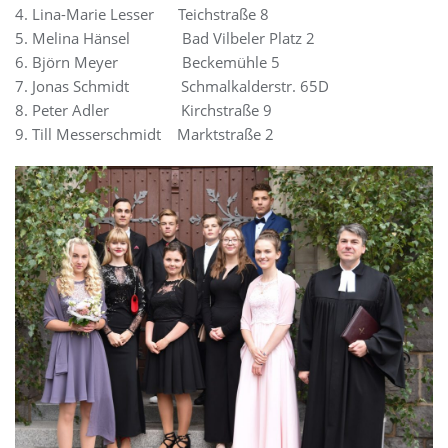
4. Lina-Marie Lesser Teichstraße 8
5. Melina Hänsel Bad Vilbeler Platz 2
6. Björn Meyer Beckemühle 5
7. Jonas Schmidt Schmalkalderstr. 65D
8. Peter Adler Kirchstraße 9
9. Till Messerschmidt
Marktstraße 2