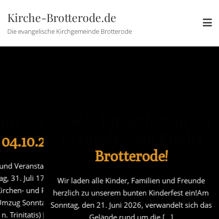
Skip
Kirche-Brotterode.de
to
content
Die evangelische Kirchgemeinde Brotterode
Großes Kinderfest an der
st vom 31.07.26
Gottesdien
Evangelischen Kirche
4.10.26
–
0
Brotterode!
d Veranstaltungen Kirche
Gottesdienste un
 31. Juli 17.00 Uhr Kirmes-
Brotterode Freitag,
Wir laden alle Kinder, Familien und Freunde
rchen- und Posaunenchor und
Gottesdienst mit Ki
herzlich zu unserem bunten Kinderfest ein!Am
g Sonntag, 09. August (10.
anschließendem Umzu
Sonntag, den 21. Juni 2026, verwandelt sich das
Trinitatis) [...]
So. n. 
Gelände rund um die [...]