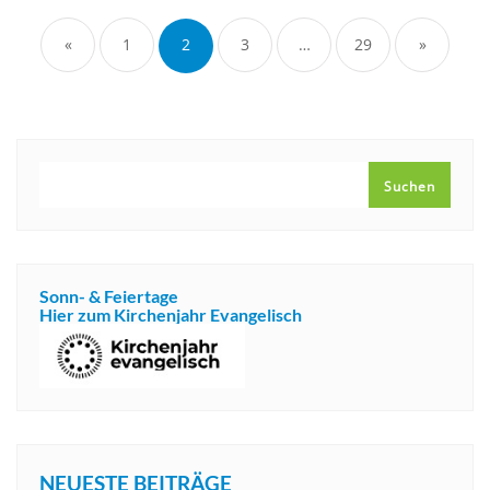
der
«
1
2
3
…
29
»
Beiträge
SUCHEN
Suchen
Sonn- & Feiertage
Hier zum Kirchenjahr Evangelisch
NEUESTE BEITRÄGE