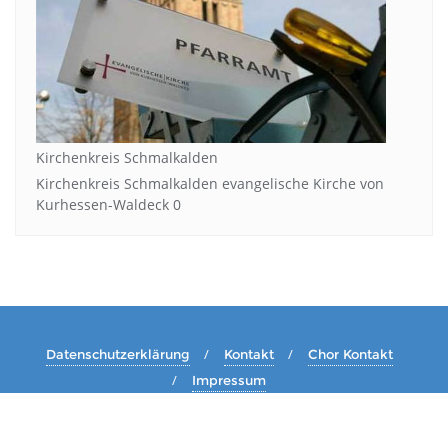
Kirchenkreis Schmalkalden
Kirchenkreis Schmalkalden evangelische Kirche von
Kurhessen-Waldeck 0
Datenschutzerklärung
Kontakt
Chor Kontakt
Impressum
Copyright ©2026 Kirche-Brotterode.de . All rights reserved.
Powered by
WordPress
&
Designed by
Bizberg Themes