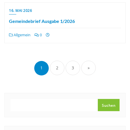
16. MAI 2026
Gemeindebrief Ausgabe 1/2026
Allgemein
0
Seitennummerierung
der
1
2
3
»
Beiträge
SUCHEN
Suchen