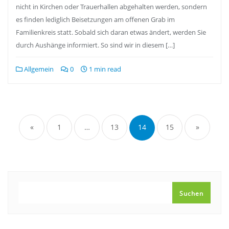
nicht in Kirchen oder Trauerhallen abgehalten werden, sondern
es finden lediglich Beisetzungen am offenen Grab im
Familienkreis statt. Sobald sich daran etwas ändert, werden Sie
durch Aushänge informiert. So sind wir in diesem […]
Allgemein
0
1 min read
Seitennummerierung
der
«
1
…
13
14
15
»
Beiträge
SUCHEN
Suchen